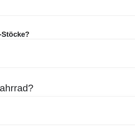
ten
-Stöcke?
ahrrad?
?