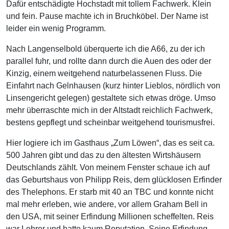
Dafür entschädigte Hochstadt mit tollem Fachwerk. Klein
und fein. Pause machte ich in Bruchköbel. Der Name ist
leider ein wenig Programm.
Nach Langenselbold überquerte ich die A66, zu der ich
parallel fuhr, und rollte dann durch die Auen des oder der
Kinzig, einem weitgehend naturbelassenen Fluss. Die
Einfahrt nach Gelnhausen (kurz hinter Lieblos, nördlich von
Linsengericht gelegen) gestaltete sich etwas dröge. Umso
mehr überraschte mich in der Altstadt reichlich Fachwerk,
bestens gepflegt und scheinbar weitgehend tourismusfrei.
Hier logiere ich im Gasthaus „Zum Löwen“, das es seit ca.
500 Jahren gibt und das zu den ältesten Wirtshäusern
Deutschlands zählt. Von meinem Fenster schaue ich auf
das Geburtshaus von Philipp Reis, dem glücklosen Erfinder
des Thelephons. Er starb mit 40 an TBC und konnte nicht
mal mehr erleben, wie andere, vor allem Graham Bell in
den USA, mit seiner Erfindung Millionen scheffelten. Reis
war Lehrer und hatte kaum Reputation. Seine Erfindung –